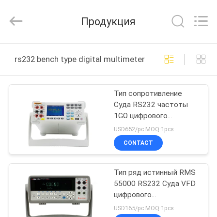
BEICHENG
ELECTRONICS
CO.,LTD.
Продукция
All
Rights
Reserved.
Developed
by
ДОМ
ECER
rs232 bench type digital multimeter онлайн производ
ПРОДУКТЫ
Тип сопротивление
Суда RS232 частоты
О
1GΩ цифрового
НАС
вольтамперомметра
USD652/pc MOQ:1pcs
300KHz
CONTACT
ПУТЕШЕСТВИЕ
Тип ряд истинный RMS
ФАБРИКИ
55000 RS232 Суда VFD
цифрового
ПРОВЕРКА
вольтамперомметра
USD165/pc MOQ:1pcs