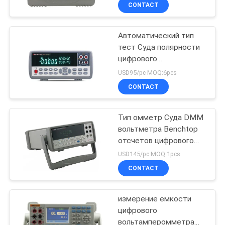
автоматический
КАЧЕСТВА
CONTACT
Автоматический тип
СВЯЖИТЕСЬ
тест Суда полярности
МЫ
цифрового
вольтамперомметра с
USD95/pc MOQ:6pcs
дисплеем часов
НОВОСТИ
CONTACT
СЛУЧАИ
Тип омметр Суда DMM
вольтметра Benchtop
отсчетов цифрового
КАРТА
вольтамперомметра
USD145/pc MOQ:1pcs
55000
САЙТА
CONTACT
PRIVACY
измерение емкости
цифрового
POLICY
вольтамперомметра