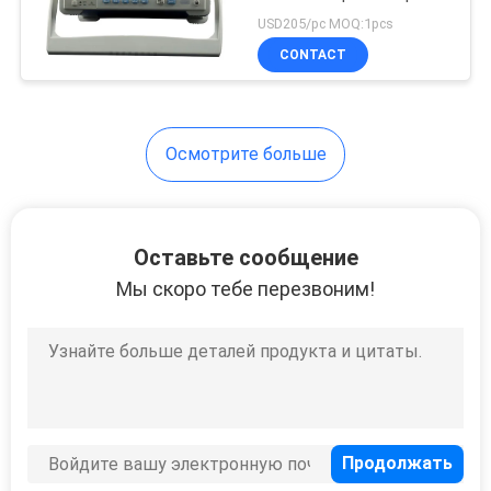
20MHz истинное RMS
USD205/pc MOQ:1pcs
настольное
CONTACT
Осмотрите больше
Оставьте сообщение
Мы скоро тебе перезвоним!