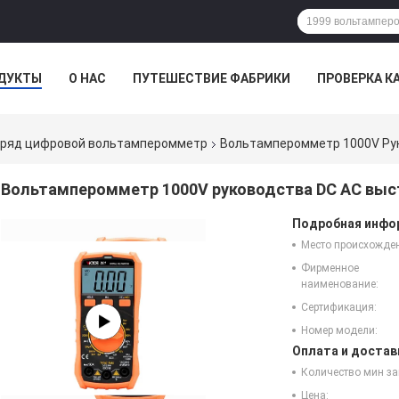
ДУКТЫ
О НАС
ПУТЕШЕСТВИЕ ФАБРИКИ
ПРОВЕРКА К
в ряд цифровой вольтамперомметр
Вольтамперомметр 1000V Рук
Вольтамперомметр 1000V руководства DC AC выст
Подробная инфор
Место происхожде
Фирменное
наименование:
Сертификация:
Номер модели:
Оплата и достав
Количество мин за
Цена: