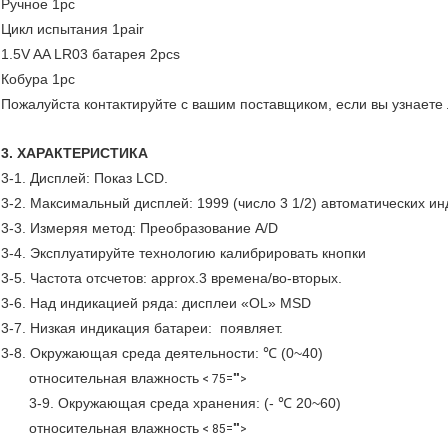
Ручное 1pc
Цикл испытания 1pair
1.5V AA LR03 батарея 2pcs
Кобура 1pc
Пожалуйста контактируйте с вашим поставщиком, если вы узнает
3. ХАРАКТЕРИСТИКА
3-1. Дисплей: Показ LCD.
3-2. Максимальный дисплей: 1999 (число 3 1/2) автоматических и
3-3. Измеряя метод: Преобразование A/D
3-4. Эксплуатируйте технологию калибрировать кнопки
3-5. Частота отсчетов: approx.3 времена/во-вторых.
3-6. Над индикацией ряда: дисплеи «OL» MSD
3-7. Низкая индикация батареи: появляет.
3-8. Окружающая среда деятельности: ℃ (0~40)
относительная влажность
< 75="">
3-9. Окружающая среда хранения: (- ℃ 20~60)
относительная влажность
< 85="">