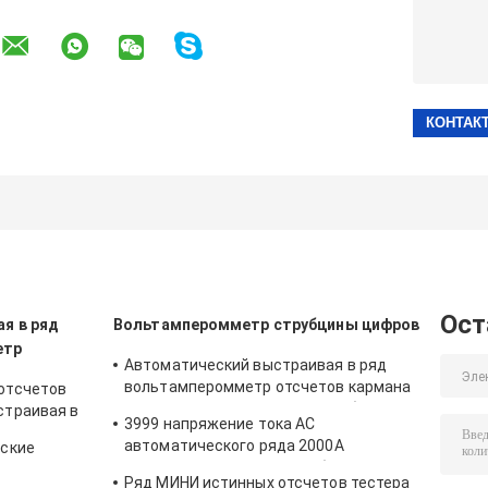
Ост
я в ряд
Вольтамперомметр струбцины цифров
етр
Автоматический выстраивая в ряд
вольтамперомметр отсчетов кармана
отсчетов
6000 цифровой с метром струбцины
страивая в
3999 напряжение тока AC
стинный
автоматического ряда 2000A
еские
ом RMS
вольтамперомметра струбцины
Ряд МИНИ истинных отсчетов тестера