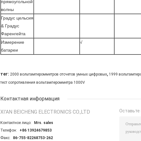
прямоугольной
волны
Градус цельсия
& Градус
Фаренгейта
Измерение
√
батареи
,
тег:
2000 вольтамперомметров отсчетов умных цифровых
1999 вольтампер
тест сопротивления вольтамперомметра 1000V
Контактная информация
Оставьте 
XI'AN BEICHENG ELECTRONICS CO.,LTD
Контактное лицо:
Mrs. sales
Телефон:
+86 13924679853
Факс:
86-755-82268753-262