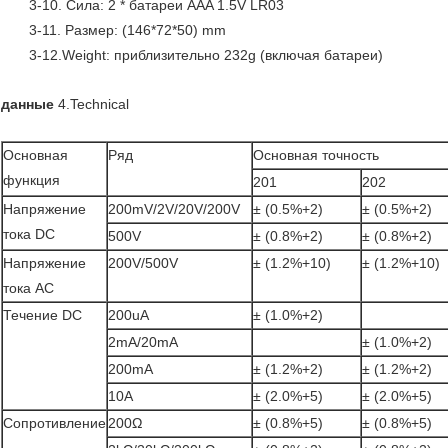
3-10. Сила: 2 * батареи AAA 1.5V LR03
3-11. Размер: (146*72*50) mm
3-12.Weight: приблизительно 232g (включая батареи)
данные
4.Technical
Основная
Ряд
Основная точность
функция
201
202
Напряжение
200mV/2V/20V/200V
± (0.5%+2)
± (0.5%+2)
тока DC
500V
± (0.8%+2)
± (0.8%+2)
Напряжение
200V/500V
± (1.2%+10)
± (1.2%+10)
тока AC
Течение DC
200uA
± (1.0%+2)
2mA/20mA
± (1.0%+2)
200mA
± (1.2%+2)
± (1.2%+2)
10A
± (2.0%+5)
± (2.0%+5)
Сопротивление
200Ω
± (0.8%+5)
± (0.8%+5)