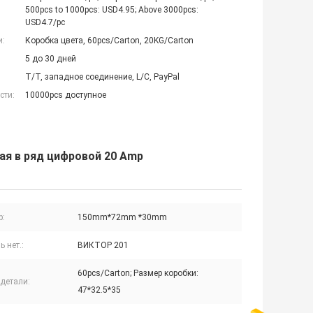
500pcs to 1000pcs: USD4.95; Above 3000pcs:
USD4.7/pc
и:
Коробка цвета, 60pcs/Carton, 20KG/Carton
5 до 30 дней
T/T, западное соединение, L/C, PayPal
сти:
10000pcs доступное
я в ряд цифровой 20 Amp
р:
150mm*72mm *30mm
 нет.:
ВИКТОР 201
60pcs/Carton; Размер коробки:
детали:
47*32.5*35