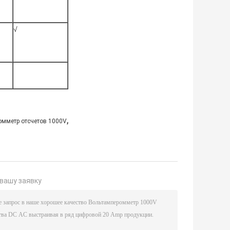
√
,
омметр отсчетов 1000V
вашу заявку