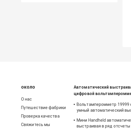
около
Автоматический выстраива
цифровой вольтамперомм
О нас
Вольтамперомметр 19999 
Путешествие фабрики
умный автоматический вы
Проверка качества
ряд цифровой освещает и
Мини Handheld автоматич
тестер контржурным свет
Свяжитесь мы
выстраивая в ряд отсчеты