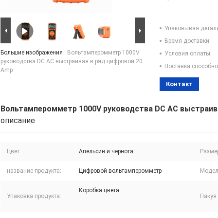
Упаковывая детал
Время доставки:
Большие изображения :
Вольтамперомметр 1000V
Условия оплаты:
руководства DC AC выстраивая в ряд цифровой 20
Поставка способно
Amp
Контакт
Вольтамперомметр 1000V руководства DC AC выстраива
описание
Цвет:
Апельсин и чернота
Разме
название продукта:
Цифровой вольтамперомметр
Модель
Коробка цвета
Упаковка продукта:
Пакуя 