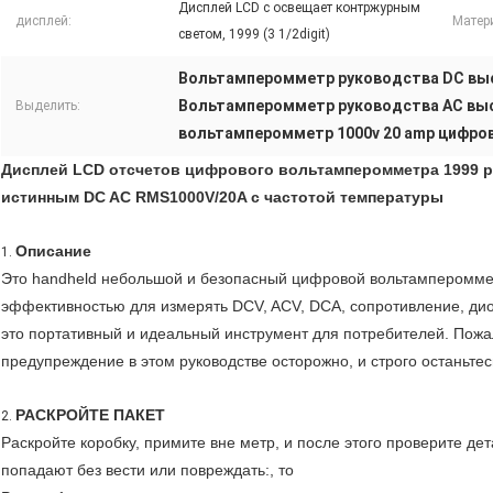
Дисплей LCD с освещает контржурным
дисплей:
Матер
светом, 1999 (3 1/2digit)
Вольтамперомметр руководства DC выс
Вольтамперомметр руководства AC выс
Выделить:
вольтамперомметр 1000v 20 amp цифро
Дисплей LCD отсчетов цифрового вольтамперомметра 1999 
истинным DC AC RMS1000V/20A с частотой температуры
Описание
1.
Это handheld небольшой и безопасный цифровой вольтампероммет
эффективностью для измерять DCV, ACV, DCA, сопротивление, дио
это портативный и идеальный инструмент для потребителей. Пож
предупреждение в этом руководстве осторожно, и строго останьте
РАСКРОЙТЕ ПАКЕТ
2.
Раскройте коробку, примите вне метр, и после этого проверите де
попадают без вести или повреждать:, то