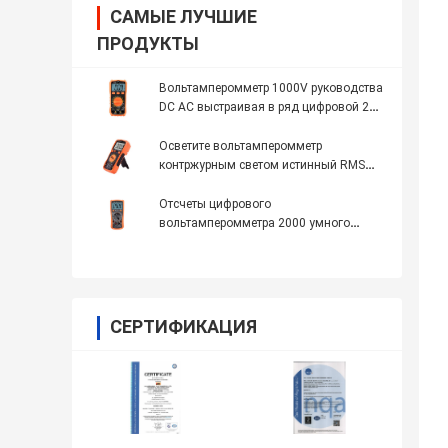
САМЫЕ ЛУЧШИЕ
ПРОДУКТЫ
Вольтамперомметр 1000V руководства
DC AC выстраивая в ряд цифровой 20
Amp
Осветите вольтамперомметр
контржурным светом истинный RMS
руководства выстраивая в ряд
цифровой
Отсчеты цифрового
вольтамперомметра 2000 умного
руководства выстраивая в ряд
СЕРТИФИКАЦИЯ