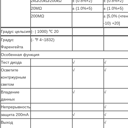
2kΩ/20kΩ/200kΩ
± (0.8%+2)
± (0.8%+2)
20MΩ
± (1.0%+5)
± (1.0%+5)
200MΩ
± [5,0% (чте
-10) +20]
Градус цельсия
(- | 1000) ℃ 20
Градус
(- ℉ 4~1832)
Фаренгейта
Особенная функция
Тест диода
√
√
Осветите
√
√
контржурным
светом
Владение
√
√
данных
Непрерывность
√
защита 200mA
√
√
Выход
√