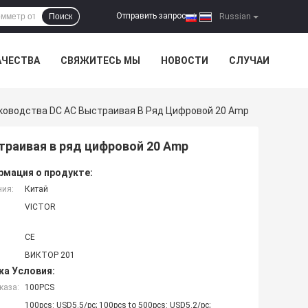
Отправить запрос
Поиск
|
Russian
АЧЕСТВА
СВЯЖИТЕСЬ МЫ
НОВОСТИ
СЛУЧАИ
оводства DC AC Выстраивая В Ряд Цифровой 20 Amp
раивая в ряд цифровой 20 Amp
мация о продукте:
ния:
Китай
VICTOR
CE
ВИКТОР 201
ка Условия:
каза:
100PCS
100pcs: USD5.5/pc; 100pcs to 500pcs: USD5.2/pc;