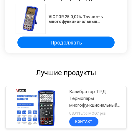
VICTOR 25 0,02% Точность
многофункциональный
калибровщик двух независимых
каналов
Продолжать
Лучшие продукты
Калибратор ТРД
Термопары
многофункциональный
калибратор процесса
USD115/pc MOQ:1pcs
калибратор
КОНТАКТ
температуры