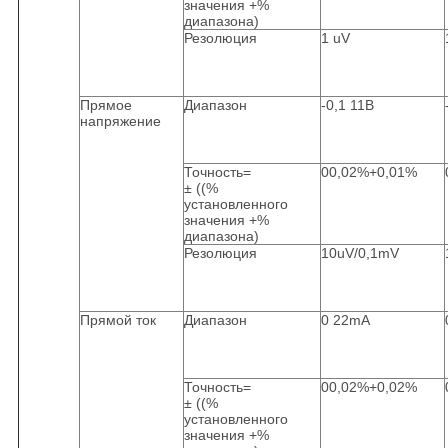
значения +%
диапазона)
Резолюция
1 uV
Прямое
Диапазон
-0,1 11В
напряжение
Точность=
00,02%+0,01%
± ((%
установленного
значения +%
диапазона)
Резолюция
10uV/0,1mV
Прямой ток
Диапазон
0 22mA
Точность=
00,02%+0,02%
± ((%
установленного
значения +%