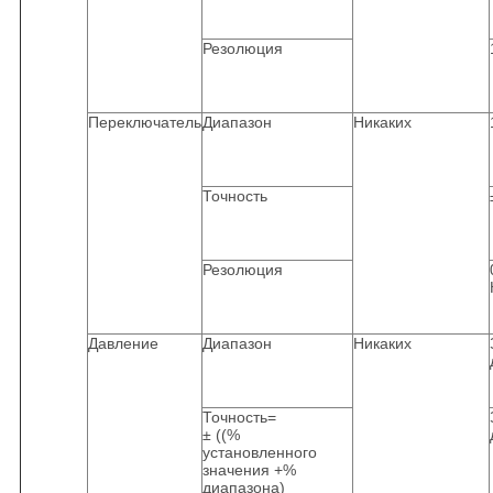
Резолюция
Переключатель
Диапазон
Никаких
Точность
Резолюция
Давление
Диапазон
Никаких
Точность=
± ((%
установленного
значения +%
диапазона)