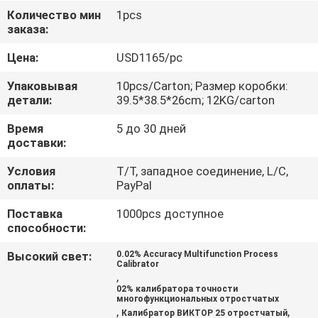
КАЧЕСТВА
Количество мин
1pcs
заказа:
СВЯЖИТЕСЬ
Цена:
USD1165/pc
МЫ
Упаковывая
10pcs/Carton; Размер коробки:
детали:
39.5*38.5*26cm; 12KG/carton
НОВОСТИ
Время
5 до 30 дней
доставки:
СЛУЧАИ
Условия
T/T, западное соединение, L/C,
оплаты:
PayPal
КАРТА
Поставка
1000pcs доступное
способности:
САЙТА
Высокий свет:
0.02% Accuracy Multifunction Process
Calibrator
,
PRIVACY
02% калибратора точности
многофункциональных отростчатых
POLICY
,
,
Калибратор ВИКТОР 25 отростчатый