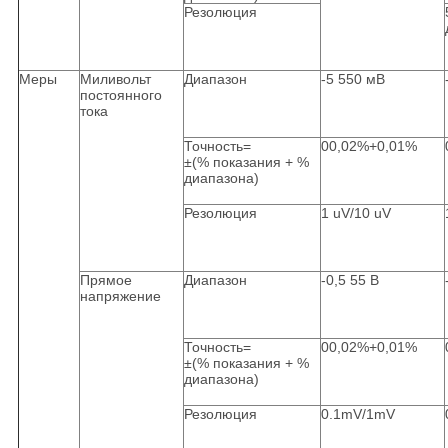
Резолюция
Меры
Миливольт
Диапазон
-5 550 мВ
постоянного
тока
Точность=
00,02%+0,01%
±(% показания + %
диапазона)
Резолюция
1 uV/10 uV
Прямое
Диапазон
-0,5 55 В
напряжение
Точность=
00,02%+0,01%
±(% показания + %
диапазона)
Резолюция
0.1mV/1mV