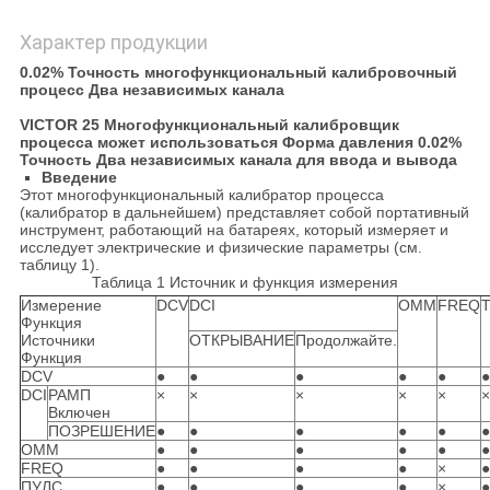
Характер продукции
0.02% Точность многофункциональный калибровочный
процесс Два независимых канала
VICTOR 25 Многофункциональный калибровщик
процесса может использоваться Форма давления 0.02%
Точность Два независимых канала для ввода и вывода
Введение
Этот многофункциональный калибратор процесса
(калибратор в дальнейшем) представляет собой портативный
инструмент, работающий на батареях, который измеряет и
исследует электрические и физические параметры (см.
таблицу 1).
Таблица 1 Источник и функция измерения
Измерение
DCV
DCI
ОММ
FREQ
Функция
Источники
ОТКРЫВАНИЕ
Продолжайте.
Функция
DCV
●
●
●
●
●
●
DCI
РАМП
×
×
×
×
×
×
Включен
ПОЗРЕШЕНИЕ
●
●
●
●
●
●
ОММ
●
●
●
●
●
●
FREQ
●
●
●
●
×
●
ПУЛС
●
●
●
●
×
●