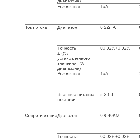
диапазона)
Резолюция
1uA
Ток потока
Диапазон
0 22mA
Точность=
00,02%+0,02%
± ((%
установленного
значения +%
диапазона)
Резолюция
1uA
Внешнее питание
5 28 В
поставки
Сопротивление
Диапазон
0 ¢ 40KΩ
Точность=
00,02%+0,02%