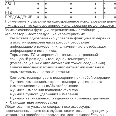
СВИЧ
●
●
●
●
×
●
ТК
●
●
●
●
●
×
НТД
●
●
●
●
●
×
ПРЕДУЖДЕНИЕ
●
●
●
●
×
●
Примечание:● указание на одновременное использование допу
× указывает, что одновременное использование не допускается
За исключением функций, перечисленных в таблице 1,
калибратор имеет следующие характеристики:
Вы можете одновременно управлять функцией измерения
и источника.верхняя часть которой отображает
информацию о измерениях, а нижняя часть отображает
информацию о источниках.
Терминалы TC-измерения/источника и встроенный
свинцовый разъединитель одной температуры
(компенсация RJ с автоматической точкой соединения)
Ручной шаговый источник и автоматический шаговый и
подметательный шаговый источник
Контроль температуры в помещении при любой операции
Функция измерения/контроля температуры источника
Измерение/источник mA% отображение
Функция измерения волнового фильтра
Функция ручного удержания измерения
Функция автоматического удержания источника давления
Стандартные аксессуары
Убедитесь, что упаковка содержит все аксессуары,
перечисленные ниже.пожалуйста, свяжитесь с продавцом, у
которого вы приобрели продукт, как можно скорееЕсли вы