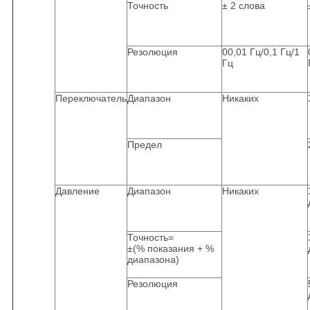
Точность
± 2 слова
Резолюция
00,01 Гц/0,1 Гц/1
Гц
Переключатель
Диапазон
Никаких
Предел
Давление
Диапазон
Никаких
Точность=
±(% показания + %
диапазона)
Резолюция