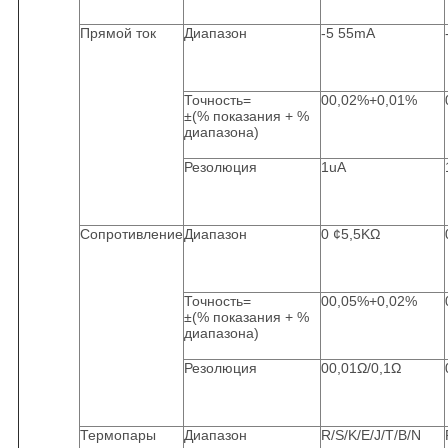
Прямой ток
Диапазон
-5 55mA
Точность=
00,02%+0,01%
±(% показания + %
диапазона)
Резолюция
1uA
Сопротивление
Диапазон
0 ¢5,5KΩ
Точность=
00,05%+0,02%
±(% показания + %
диапазона)
Резолюция
00,01Ω/0,1Ω
Термопары
Диапазон
R/S/K/E/J/T/B/N