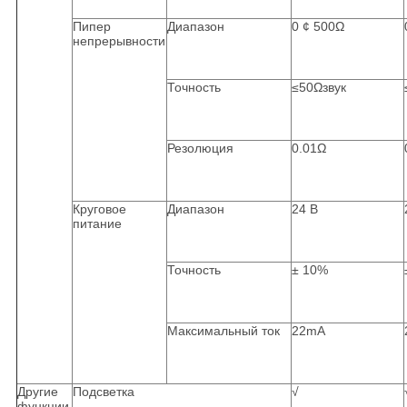
Пипер
Диапазон
0 ¢ 500Ω
непрерывности
Точность
≤50Ωзвук
Резолюция
0.01Ω
Круговое
Диапазон
24 В
питание
Точность
± 10%
Максимальный ток
22mA
Другие
Подсветка
√
функции