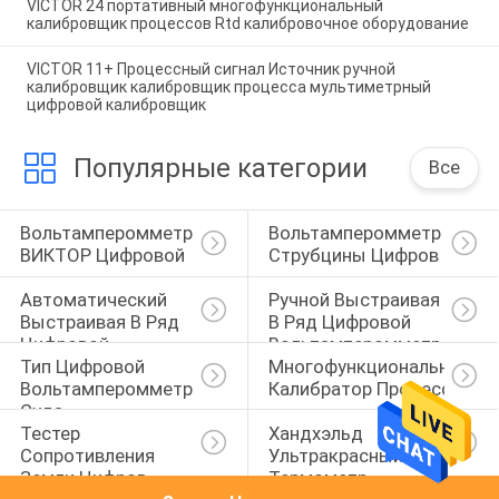
VICTOR 24 портативный многофункциональный
калибровщик процессов Rtd калибровочное оборудование
VICTOR 11+ Процессный сигнал Источник ручной
калибровщик калибровщик процесса мультиметрный
цифровой калибровщик
Популярные категории
Все
Вольтамперомметр 
Вольтамперомметр 
ВИКТОР Цифровой
Струбцины Цифров
Автоматический 
Ручной Выстраивая 
Выстраивая В Ряд 
В Ряд Цифровой 
Цифровой 
Вольтамперомметр
Тип Цифровой 
Многофункциональный 
Вольтамперомметр
Вольтамперомметр 
Калибратор Процессов
Суда
Тестер 
Хандхэльд 
Сопротивления 
Ультракрасный 
Земли Цифров
Термометр