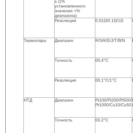
± ((%
установленного
значения +%
диапазона)
Резолюция
0.01Ω/0.1Ω/1Ω
Термопары
Диапазон
R/S/K/E/J/T/B/N
Точность
00,4°C
Резолюция
00,1°C/1°C
НТД
Диапазон
Pt100/Pt200/Pt500/
Pt1000/Cu10/Cu50
Точность
00,2°C