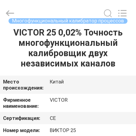
ELECTRONICS
CO.,LTD.
All
Rights
Reserved.
Многофункциональный калибратор процессов
Developed
by
VICTOR 25 0,02% Точность
ДОМ
ECER
многофункциональный
ПРОДУКТЫ
калибровщик двух
независимых каналов
О
НАС
Место
Китай
происхождения:
ПУТЕШЕСТВИЕ
Фирменное
VICTOR
наименование:
ФАБРИКИ
Сертификация:
CE
ПРОВЕРКА
Номер модели:
ВИКТОР 25