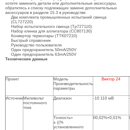
хотите заменить детали или дополнительные аксессуары,
обратитесь к списку подлежащих замене дополнительных
аксессуаров в разделе 15.3 в руководстве.
Два комплекта промышленных испытаний свинца
(CL727220)
Набор испытательного свинца (Tp727110)
Набор клинка для аллигатора (CC807130)
Конвертор термопары (TTK07210)
Быстрый справочник
Руководство пользователя
Один предохранитель 50mA/250V
Один предохранитель 63mA/250V
Технические данные
Проект
Модель
Виктор 24
Производительность
параметры
Источник
Миливольт
Диапазон
-10 110 мВ
постоянного
тока
Точность=
00,02%+0,01%
± ((%
установленного