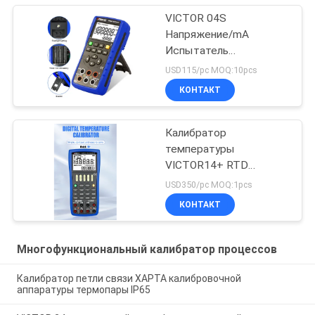
калибратор Tc и
калибратор ТРД
VICTOR 04S
Напряжение/mA
Испытатель
калибратора источника
USD115/pc MOQ:10pcs
Калибратор
КОНТАКТ
температуры
Симулятор калибратора
источника Калибратор
Калибратор
передатчика
температуры
VICTOR14+ RTD
Калибратор
USD350/pc MOQ:1pcs
многофункционального
КОНТАКТ
процесса измерения
Многофункциональный калибратор процессов
Калибратор петли связи ХАРТА калибровочной
аппаратуры термопары IP65