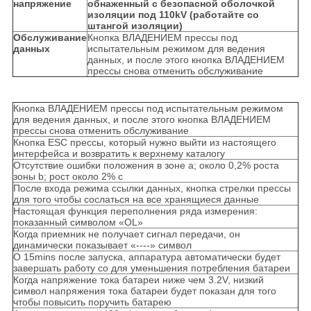
напряжение
обнаженный с безопасной оболочкой
изоляции под 110kV (работайте со
штангой изоляции)
Обслуживание
Кнопка ВЛАДЕНИЕМ прессы под
данных
испытательным режимом для ведения
данных, и после этого кнопка ВЛАДЕНИЕМ
прессы снова отменить обслуживание
Кнопка ВЛАДЕНИЕМ прессы под испытательным режимом
для ведения данных, и после этого кнопка ВЛАДЕНИЕМ
прессы снова отменить обслуживание
Кнопка ESC прессы, который нужно выйти из настоящего
интерфейса и возвратить к верхнему каталогу
Отсутствие ошибки положения в зоне a; около 0,2% роста
зоны b; рост около 2% c
После входа режима ссылки данных, кнопка стрелки прессы
для того чтобы сослаться на все хранящиеся данные
Настоящая функция переполнения ряда измерения:
показанный символом «OL»
Когда приемник не получает сигнал передачи, он
динамически показывает «----» символ
О 15mins после запуска, аппаратура автоматически будет
завершать работу со для уменьшения потребления батареи
Когда напряжение тока батареи ниже чем 3.2V, низкий
символ напряжения тока батареи будет показан для того
чтобы повысить поручить батарею