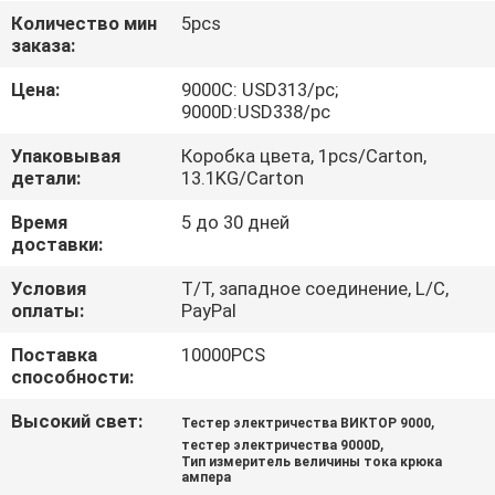
КАЧЕСТВА
Количество мин
5pcs
заказа:
СВЯЖИТЕСЬ
Цена:
9000C: USD313/pc;
9000D:USD338/pc
МЫ
Упаковывая
Коробка цвета, 1pcs/Carton,
детали:
13.1KG/Carton
НОВОСТИ
Время
5 до 30 дней
доставки:
СЛУЧАИ
Условия
T/T, западное соединение, L/C,
оплаты:
PayPal
КАРТА
Поставка
10000PCS
САЙТА
способности:
Высокий свет:
,
Тестер электричества ВИКТОР 9000
PRIVACY
,
тестер электричества 9000D
Тип измеритель величины тока крюка
POLICY
ампера