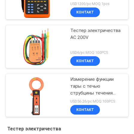
USD1200/pc MOQ:1pcs
КОНТАКТ
Тестер электричества
AC 200V
USD6/pc MOQ:100PCS
КОНТАКТ
Измерение функции
тары с течью
струбцины течения
утечки AC, течения AC и
USD56.26/pc MOQ:100PCS
На-линии дисплея LCD 4
КОНТАКТ
битов AC настоящего
Тестер электричества