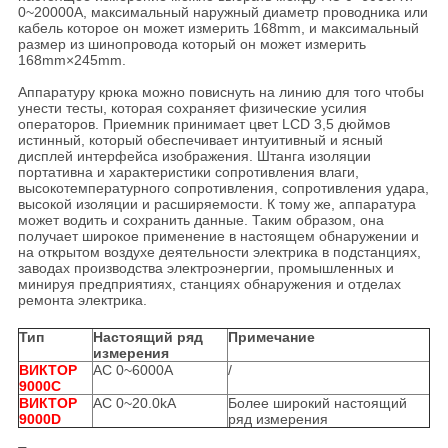
0~20000A, максимальный наружный диаметр проводника или
кабель которое он может измерить 168mm, и максимальный
размер из шинопровода который он может измерить
168mm×245mm.
Аппаратуру крюка можно повиснуть на линию для того чтобы
унести тесты, которая сохраняет физические усилия
операторов. Приемник принимает цвет LCD 3,5 дюймов
истинный, который обеспечивает интуитивный и ясный
дисплей интерфейса изображения. Штанга изоляции
портативна и характеристики сопротивления влаги,
высокотемпературного сопротивления, сопротивления удара,
высокой изоляции и расширяемости. К тому же, аппаратура
может водить и сохранить данные. Таким образом, она
получает широкое применение в настоящем обнаружении и
на открытом воздухе деятельности электрика в подстанциях,
заводах производства электроэнергии, промышленных и
минируя предприятиях, станциях обнаружения и отделах
ремонта электрика.
Тип
Настоящий ряд
Примечание
измерения
ВИКТОР
AC 0~6000A
/
9000C
ВИКТОР
AC 0~20.0kA
Более широкий настоящий
9000D
ряд измерения