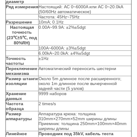
диаметр
Ряд измерения
Настоящий: AC 0~6000A или AC 0~20.0kA
(50/60Hz автоматическое)
Частота: 45Hz~75Hz
Разрешение
10mA; 0.1Hz
Настоящая
0.00A~99.9A: ±2%±5dgt
точность
(23℃±5℃, под
80%RH)
100A~6000A: ±3%±5dgt
6.00kA~20.0kA: ±4%±5dgt
Точность
±1Hz
частоты
Переключение
Автоматический переносить шестерни
механизма
Размер штанги
Около 5m длинное после расширенного;
изоляции
около 1m длинное после вычерченной
задней части (5 узлов)
Хранение
9999 наборов
данных
Частота
2 times/s
образца
Размер
Аппаратура крюка: толщина
аппаратуры
310mm×270mm×52mm ширины длины
Приемник: толщина 250mm×100mm×40mm
ширины длины
Линейное
Проводник под 35kV, кабель теста