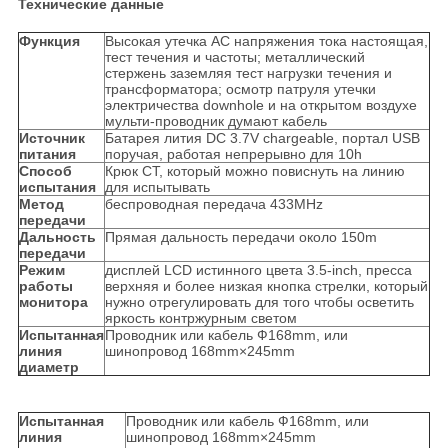
Технические данные
Функция
Высокая утечка AC напряжения тока настоящая,
тест течения и частоты; металлический
стержень заземляя тест нагрузки течения и
трансформатора; осмотр патруля утечки
электричества downhole и на открытом воздухе
мульти-проводник думают кабель
Источник
Батарея лития DC 3.7V chargeable, портал USB
питания
поручая, работая непрерывно для 10h
Способ
Крюк CT, который можно повиснуть на линию
испытания
для испытывать
Метод
беспроводная передача 433MHz
передачи
Дальность
Прямая дальность передачи около 150m
передачи
Режим
дисплей LCD истинного цвета 3.5-inch, пресса
работы
верхняя и более низкая кнопка стрелки, который
монитора
нужно отрегулировать для того чтобы осветить
яркость контржурным светом
Испытанная
Проводник или кабель Ф168mm, или
линия
шинопровод 168mm×245mm
диаметр
Испытанная
Проводник или кабель Ф168mm, или
линия
шинопровод 168mm×245mm