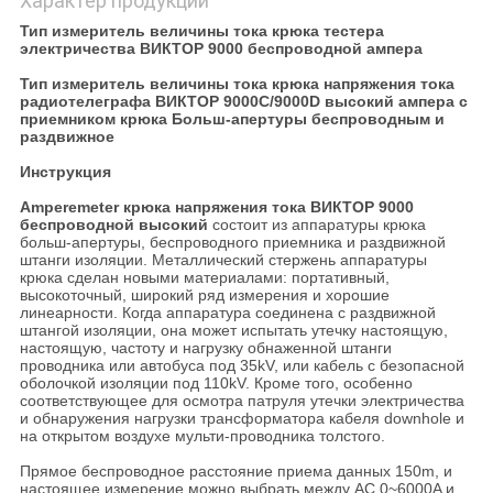
Характер продукции
Тип измеритель величины тока крюка тестера
электричества ВИКТОР 9000 беспроводной ампера
Тип измеритель величины тока крюка напряжения тока
радиотелеграфа ВИКТОР 9000C/9000D высокий ампера с
приемником крюка Больш-апертуры беспроводным и
раздвижное
Инструкция
Amperemeter крюка напряжения тока
ВИКТОР 9000
беспроводной высокий
состоит из аппаратуры крюка
больш-апертуры, беспроводного приемника и раздвижной
штанги изоляции. Металлический стержень аппаратуры
крюка сделан новыми материалами: портативный,
высокоточный, широкий ряд измерения и хорошие
линеарности. Когда аппаратура соединена с раздвижной
штангой изоляции, она может испытать утечку настоящую,
настоящую, частоту и нагрузку обнаженной штанги
проводника или автобуса под 35kV, или кабель с безопасной
оболочкой изоляции под 110kV. Кроме того, особенно
соответствующее для осмотра патруля утечки электричества
и обнаружения нагрузки трансформатора кабеля downhole и
на открытом воздухе мульти-проводника толстого.
Прямое беспроводное расстояние приема данных 150m, и
настоящее измерение можно выбрать между AC 0~6000A и