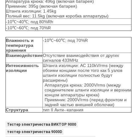
Аппаратура крюка: 496g (включая батарея)
Приемник: 395g (включая батарея)
Штанга изоляции: 1.45kg
Полный вес: 11.5kg (включая коробка аппаратуры)
-10℃~40℃; под 80%Rh
-10℃~60℃; под 70%R
Влажность и
-10℃~60℃; под 70%R
температура
хранения
Взаимодействие
Отсутствие взаимодействия от других
сигналов 433MHz
Интенсивность
Штанга изоляции: AC 110kV/rms (между
изоляции
обоими концами после того как 5 узлов
штанги изоляции полностью будут
расширены)
Аппаратура крюка: 2000V/rms (между
соединителем штанги изоляции и верхним
концом аппаратуры крюка)
Приемник: 2000V/rms (перед фронтом и
задней частью внешней оболочки)
Структура
тип II Анти--капания
Тестер электричества ВИКТОР 9000
тестер электричества 9000D