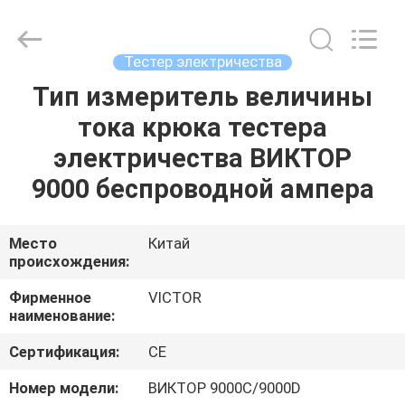
BEICHENG
ELECTRONICS
CO.,LTD.
All
Rights
Тестер электричества
Reserved.
Developed
by
Тип измеритель величины
ДОМ
ECER
тока крюка тестера
ПРОДУКТЫ
электричества ВИКТОР
9000 беспроводной ампера
О
НАС
Место
Китай
происхождения:
ПУТЕШЕСТВИЕ
Фирменное
VICTOR
наименование:
ФАБРИКИ
Сертификация:
CE
ПРОВЕРКА
Номер модели:
ВИКТОР 9000C/9000D