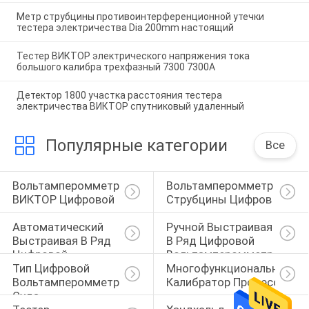
Метр струбцины противоинтерференционной утечки
тестера электричества Dia 200mm настоящий
Тестер ВИКТОР электрического напряжения тока
большого калибра трехфазный 7300 7300A
Детектор 1800 участка расстояния тестера
электричества ВИКТОР спутниковый удаленный
Популярные категории
Все
Вольтамперомметр 
Вольтамперомметр 
ВИКТОР Цифровой
Струбцины Цифров
Автоматический 
Ручной Выстраивая 
Выстраивая В Ряд 
В Ряд Цифровой 
Цифровой 
Вольтамперомметр
Тип Цифровой 
Многофункциональный 
Вольтамперомметр
Вольтамперомметр 
Калибратор Процессов
Суда