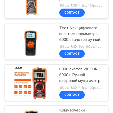
диода выстраивая в
100pcs: USD14.5pc; 100pcs to 500pcs: USD14/pc; 500pcs to 1000pcs: USD13.4; Above 3000pcs: USD12.75/pc MOQ:100PCS
ряд цифровой
CONTACT
Тест Ncv цифрового
вольтамперомметра
6000 отсчетов ручной
выстраивая в ряд
100pcs: USD15pc; 100pcs to 500pcs: USD14.2/pc; 500pcs to 1000pcs: USD13.5; Above 3000pcs: USD13.1/pc MOQ:100PCS
построенный в
CONTACT
двойном взрывателе
6000 счетов VICTOR
890G+ Ручной
цифровой мультиметр
EN61010-1
100pcs: USD14.5pc; 100pcs to 500pcs: USD14/pc; 500pcs to 1000pcs: USD13.4; Above 3000pcs: USD12.75/pc MOQ:100pcs
универсальный
CONTACT
мультиметр
Коммерчески