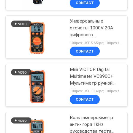
ряда
КАЧЕСТВА
CONTACT
Универсальные
СВЯЖИТЕСЬ
отсчеты 1000V 20A
МЫ
цифрового
вольтамперомметра
100pcs: USD5.65/pc; 100pcs to 500pcs: USD5.4/pc; 500pcs to 1000pcs: USD5.1; Above 3000pcs: USD4.9/pc MOQ:100PCS
1999 ряда DC AC
НОВОСТИ
CONTACT
ручные
СЛУЧАИ
Mini VICTOR Digital
Multimeter VC890C+
Мультиметр ручной
КАРТА
дальности 1999 LCD
100pcs: USD10.4/pc; 100pcs to 500pcs: USD10/pc; 500pcs to 1000pcs: USD9.4; Above 3000pcs: USD9/pc MOQ:100PCS
дисплей NCV LIVE True
САЙТА
CONTACT
RMS Multimeter Digital
PRIVACY
Вольтамперомметр
анти- горя 1kHz
POLICY
руководства теста