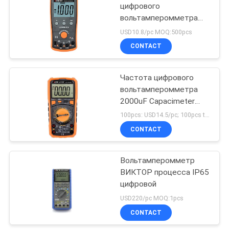
цифрового
вольтамперомметра
ВИКТОР высокой
USD10.8/pc MOQ:500pcs
точности умный анти-
CONTACT
Частота цифрового
вольтамперомметра
2000uF Capacimeter
10MHz VC9808+
100pcs: USD14.5/pc; 100pcs to 500pcs: USD13.8/pc; 500pcs to 1000pcs: USD13.2; Above 3000pcs: USD12.6pc MOQ:100PCS
ВИКТОР
CONTACT
Вольтамперомметр
ВИКТОР процесса IP65
цифровой
USD220/pc MOQ:1pcs
CONTACT