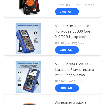
складной мини ладони
100pcs: USD6.1/pc; 100pcs to 500pcs: USD5.8/pc; 500pcs to 1000pcs: USD5.5/pc; Above 3000pcs: USD5.3/pc MOQ:100PCS
цифровой
CONTACT
VICTOR189A 0,025%
Точность 55000 Счет
VICTOR Цифровой
мультиметр 1000В
USD185/pc MOQ:1pcs
Защита от
CONTACT
предохранителей
VICTOR 98A+ VICTOR
Цифровой мультиметр
22000 подсчетов
дисплейный
USD70/pc MOQ:1pcs
мультиметр авто
CONTACT
дальности с USB
Амперметр ожога