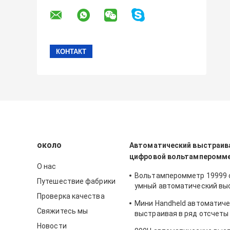
около
Автоматический выстраива
цифровой вольтамперомм
О нас
Вольтамперомметр 19999 
Путешествие фабрики
умный автоматический вы
Проверка качества
ряд цифровой освещает и
Мини Handheld автоматич
тестер контржурным свет
Свяжитесь мы
выстраивая в ряд отсчеты
амперметра 3999 цифрово
Новости