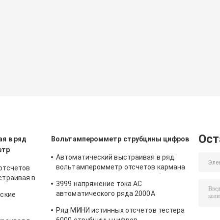
Ост
я в ряд
Вольтамперомметр струбцины цифров
етр
Автоматический выстраивая в ряд
вольтамперомметр отсчетов кармана
отсчетов
6000 цифровой с метром струбцины
страивая в
3999 напряжение тока AC
стинный
автоматического ряда 2000A
еские
ом RMS
вольтамперомметра струбцины
Ряд МИНИ истинных отсчетов тестера
цифров отсчетов более большое
го