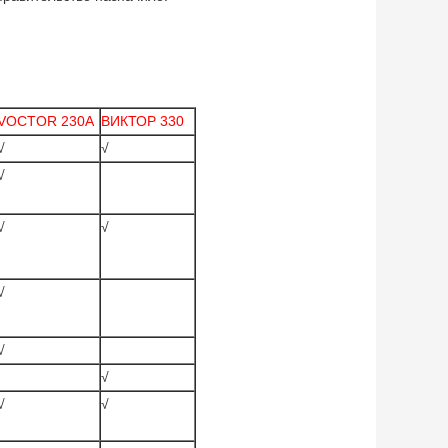
VOCTOR 230A
ВИКТОР 330
√
√
√
√
√
√
√
√
√
√