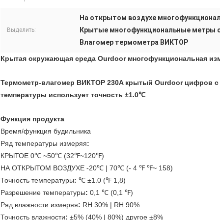
На открытом воздухе многофункциона
Крытые многофункциональные метры 
Выделить:
Влагомер термометра ВИКТОР
Крытая окружающая среда Ourdoor многофункциональная из
Термометр-влагомер ВИКТОР 230A крытый Ourdoor цифров с 
температуры использует точность ±1.0℃
Функция продукта
Время/функция будильника
Ряд температуры измеряя
:
КРЫТОЕ 0℃ ~50℃ (32℉~120℉)
НА ОТКРЫТОМ ВОЗДУХЕ -20℃ | 70℃ (- 4 ℉ ℉~ 158)
Точность температуры
:
℃ ±1.0 (℉ 1,8)
Разрешение температуры
:
0,1 ℃ (0,1 ℉)
Ряд влажности измеряя
:
RH 30% | RH 90%
Точность влажности
:
±5% (40% | 80%) другое ±8%