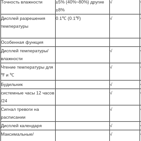
Точность влажности
±5% (40%~80%) другие
√
±8%
Дисплей разрешения
0.1℃ (0.1℉)
√
температуры
Особенная функция
Дисплей температуры/
√
влажности
Чтение температуры для
√
℉ и ℃
Будильник
√
системные часы 12 часов
√
/24
Сигнал тревоги на
√
расписании
Дисплей календаря
√
Максимальные/
√