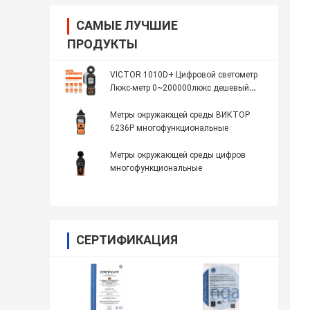
САМЫЕ ЛУЧШИЕ
ПРОДУКТЫ
VICTOR 1010D+ Цифровой светометр
Люкс-метр 0~200000люкс дешевый
световой осветительный люкс-метр для
светодиодов
Метры окружающей среды ВИКТОР
6236P многофункциональные
Метры окружающей среды цифров
многофункциональные
СЕРТИФИКАЦИЯ