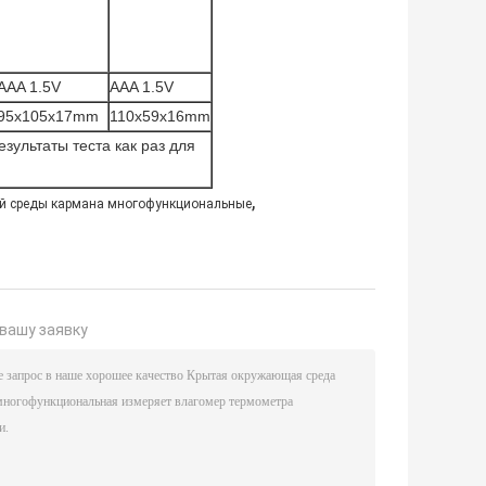
AAA 1.5V
AAA 1.5V
95x105x17mm
110x59x16mm
зультаты теста как раз для
,
й среды кармана многофункциональные
вашу заявку