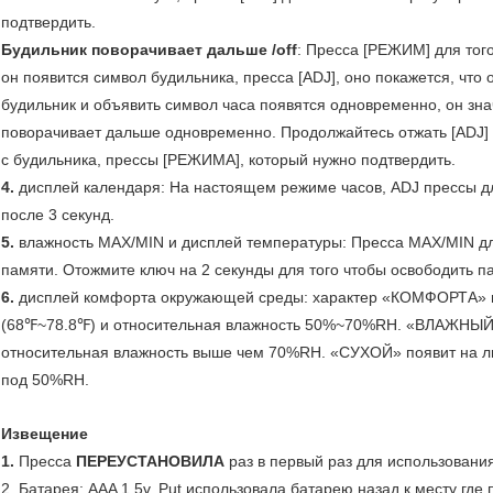
подтвердить.
Будильник поворачивает дальше /off
: Пресса [РЕЖИМ] для того
он появится символ будильника, пресса [ADJ], оно покажется, что 
будильник и объявить символ часа появятся одновременно, он зна
поворачивает дальше одновременно. Продолжайтесь отжать [ADJ]
с будильника, прессы [РЕЖИМА], который нужно подтвердить.
4.
дисплей календаря: На настоящем режиме часов, ADJ прессы для
после 3 секунд.
5.
влажность MAX/MIN и дисплей температуры: Пресса MAX/MIN дл
памяти. Отожмите ключ на 2 секунды для того чтобы освободить п
6.
дисплей комфорта окружающей среды: характер «КОМФОРТА» 
(68℉~78.8℉) и относительная влажность 50%~70%RH. «ВЛАЖНЫЙ»
относительная влажность выше чем 70%RH. «СУХОЙ» появит на лю
под 50%RH.
Извещение
1.
Пресса
ПЕРЕУСТАНОВИЛА
раз в первый раз для использовани
2. Батарея: AAA 1.5v. Put использовала батарею назад к месту где