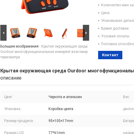
Количество мин за
Цена:
Упаковывая детал
Время доставки:
Условия оплаты:
Поставка способно
Большие изображения :
Крытая окружающая среда
Ourdoor многофункциональная измеряет влагомер
Контакт
термометра
Крытая окружающая среда Ourdoor многофункциональ
описание
Цвет:
Чернота и апельсин
Вес:
Упаковка:
Коробка цвета
диспл
Размер продукта:
95×105×17mm
Батаре
Размер LCD:
77*61mm
назва