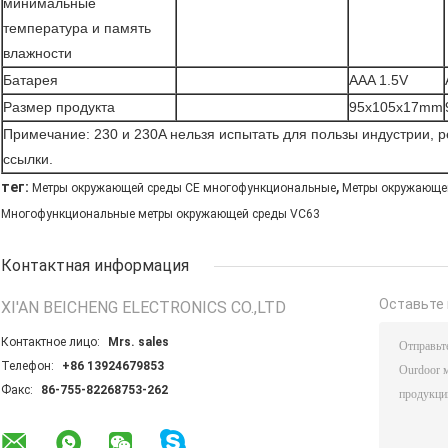
минимальные
температура и память
влажности
Батарея
AAA 1.5V
Размер продукта
95x105x17mm
Примечание: 230 и 230A нельзя испытать для пользы индустрии, ре
ссылки.
,
тег:
Метры окружающей среды CE многофункциональные
Метры окружающе
Многофункциональные метры окружающей среды VC63
Контактная информация
Оставьте 
XI'AN BEICHENG ELECTRONICS CO.,LTD
Контактное лицо:
Mrs. sales
Телефон:
+86 13924679853
Факс:
86-755-82268753-262