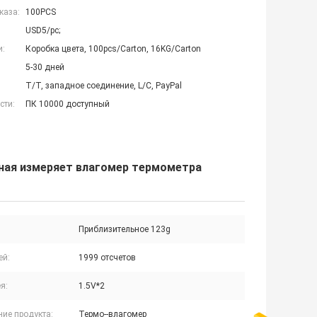
каза:
100PCS
USD5/pc;
и:
Коробка цвета, 100pcs/Carton, 16KG/Carton
5-30 дней
T/T, западное соединение, L/C, PayPal
сти:
ПК 10000 доступный
ная измеряет влагомер термометра
Приблизительное 123g
ей:
1999 отсчетов
я:
1.5V*2
ние продукта:
Термо--влагомер