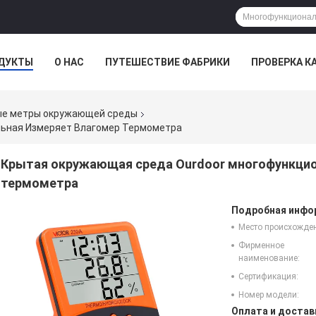
ДУКТЫ
О НАС
ПУТЕШЕСТВИЕ ФАБРИКИ
ПРОВЕРКА К
е метры окружающей среды
ьная Измеряет Влагомер Термометра
Крытая окружающая среда Ourdoor многофункцио
термометра
Подробная инфор
Место происхожде
Фирменное
наименование:
Сертификация:
Номер модели:
Оплата и достав