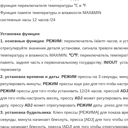
функция переключателя температуры ℃ и ℉.
Функция памяти температуры и влажности MAX&MIN
системные часы 12 часов /24
Установка функции
1. основные функции
:
РЕЖИМ:
переключатель /alarm часов, и ус
отрегулируйте значение деталя установки, сигнала тревоги включе
температуру и влажность MAX/MIN;
℃/℉:
переключатель темпера
память, задняя часть к первоначальному государству;
IN/OUT
: уст
термометр.
2. установка времени и даты
:
РЕЖИМ
прессы на 3 секунды, мин
регулировать минуты,
РЕЖИМ
прессы еще раз для
настр
того чтобы
РЕЖИМ
прессы для
установить 12/24 часов, прессой
AD
того чтобы
для
настроить месяц, прессу
ADJ
может регулировать м
того чтобы
дату, прессу
ADJ
может отрегулировать
РЕЖИМ
даты .press для
то
3. установка будильника
: Ключ прессы [РЕЖИМА] для показа вр
секунды, минута начинает блеснуть, пресса [ADJ] для того чтобы 
часы начинает блеснуть, пресса [ADJ] для того чтобы отрегулиро