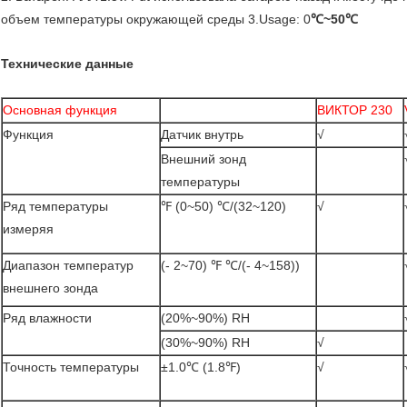
объем температуры окружающей среды 3.Usage: 0
℃~50℃
Технические данные
Основная функция
ВИКТОР 230
Функция
Датчик внутрь
√
Внешний зонд
температуры
Ряд температуры
℉ (0~50) ℃/(32~120)
√
измеряя
Диапазон температур
(- 2~70) ℉ ℃/(- 4~158))
внешнего зонда
Ряд влажности
(20%~90%) RH
(30%~90%) RH
√
Точность температуры
±1.0℃ (1.8℉)
√