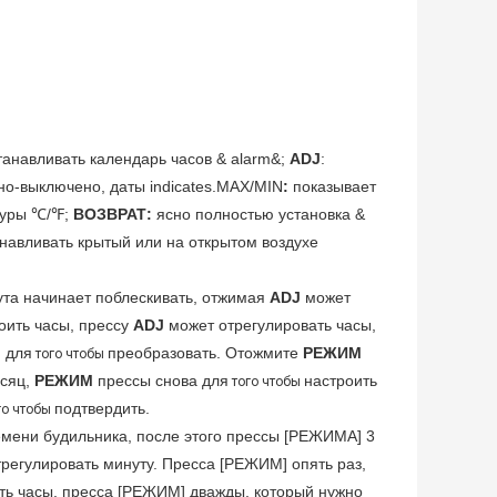
танавливать календарь часов & alarm&;
ADJ
:
но-выключено, даты indicates.MAX/MIN
:
показывает
туры ℃/℉;
ВОЗВРАТ:
ясно полностью установка &
анавливать крытый или на открытом воздухе
ута начинает поблескивать, отжимая
ADJ
может
оить часы, прессу
ADJ
может отрегулировать часы,
J
для
преобразовать. Отожмите
РЕЖИМ
того чтобы
есяц,
РЕЖИМ
прессы снова для
настроить
того чтобы
подтвердить.
го чтобы
емени будильника, после этого прессы [РЕЖИМА] 3
отрегулировать минуту. Пресса [РЕЖИМ] опять раз,
вать часы. пресса [РЕЖИМ] дважды, который нужно