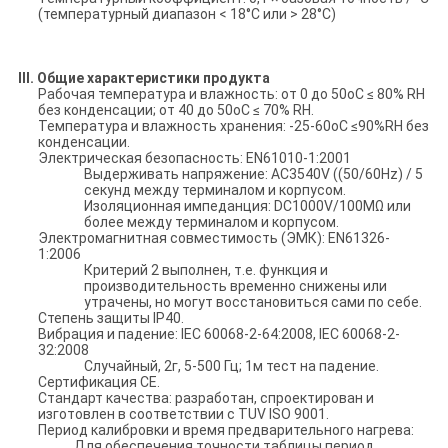
(температурный диапазон < 18°C или > 28°C)
III.
Общие характеристики продукта
Рабочая температура и влажность: от 0 до 50oC ≤ 80% RH
без конденсации; от 40 до 50oC ≤ 70% RH.
Температура и влажность хранения: -25-60oC ≤90%RH без
конденсации.
Электрическая безопасность: EN61010-1:2001
Выдерживать напряжение: AC3540V ((50/60Hz) / 5
секунд между терминалом и корпусом.
Изоляционная импеданция: DC1000V/100MΩ или
более между терминалом и корпусом.
Электромагнитная совместимость (ЭМК): EN61326-
1:2006
Критерий 2 выполнен, т.е. функция и
производительность временно снижены или
утрачены, но могут восстановиться сами по себе.
Степень защиты IP40.
Вибрация и падение: IEC 60068-2-64:2008, IEC 60068-2-
32:2008
Случайный, 2г, 5-500 Гц; 1м тест на падение.
Сертификация CE.
Стандарт качества: разработан, спроектирован и
изготовлен в соответствии с TUV ISO 9001.
Период калибровки и время предварительного нагрева:
Для обеспечения точности таблицы период