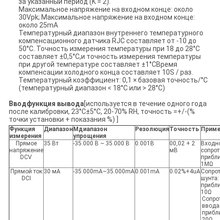
за указанный период (K = 2).
Максимальное напряжение на входном конце: около
30Vpk; Максимальное напряжение на входном конце:
около 25mA
Температурный диапазон внутреннего температурного
компенсационного датчика RJC составляет от -10 до
50°C. Точность измерения температуры при 18 до 28°C
составляет ±0,5°C,и точность измерения температуры
при другой температуре составляет ±1°CВремя
компенсации холодного конца составляет 10S / раз.
Температурный коэффициент: 0,1 × базовая точность/°C
(температурный диапазон < 18°C или > 28°C)
Ввод
функция вывода
[используется в течение одного года
после калибровки, 23°C±5°C, 20-70% RH, точность =+/-(%
точки установки + показания %) ]
Функция
Диапазон
М
диапазон
Резолюция
Точность
Приме
измерения
упрощения
Прямое
35 Вт
-35.000 В ~ 35.000 В
0.001В
00,02 + 2
Входн
напряжение
мВ
сопрот
DCV
прибл
1MΩ
Прямой ток
30 мА
-35.000mA~35.000mA
0.001mA
0.02%+4uA
Сопро
DCI
шунта:
прибл
10Ω
Сопро
ввода
прибл
20Ω