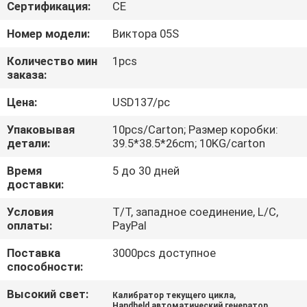
КАЧЕСТВА
Сертификация:
CE
Номер модели:
Виктора 05S
СВЯЖИТЕСЬ
Количество мин
1pcs
МЫ
заказа:
Цена:
USD137/pc
НОВОСТИ
Упаковывая
10pcs/Carton; Размер коробки:
детали:
39.5*38.5*26cm; 10KG/carton
СЛУЧАИ
Время
5 до 30 дней
доставки:
КАРТА
Условия
T/T, западное соединение, L/C,
оплаты:
PayPal
САЙТА
Поставка
3000pcs доступное
способности:
PRIVACY
Высокий свет:
,
POLICY
Калибратор текущего цикла
Handheld автоматический генератор