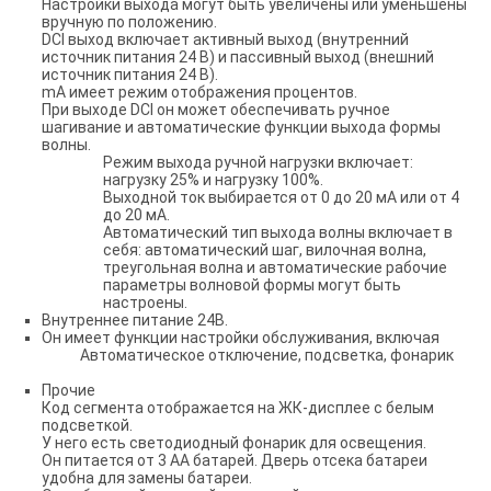
Настройки выхода могут быть увеличены или уменьшены
вручную по положению.
DCI выход включает активный выход (внутренний
источник питания 24 В) и пассивный выход (внешний
источник питания 24 В).
mA имеет режим отображения процентов.
При выходе DCI он может обеспечивать ручное
шагивание и автоматические функции выхода формы
волны.
Режим выхода ручной нагрузки включает:
нагрузку 25% и нагрузку 100%.
Выходной ток выбирается от 0 до 20 мА или от 4
до 20 мА.
Автоматический тип выхода волны включает в
себя: автоматический шаг, вилочная волна,
треугольная волна и автоматические рабочие
параметры волновой формы могут быть
настроены.
Внутреннее питание 24В.
Он имеет функции настройки обслуживания, включая
Автоматическое отключение, подсветка, фонарик
Прочие
Код сегмента отображается на ЖК-дисплее с белым
подсветкой.
У него есть светодиодный фонарик для освещения.
Он питается от 3 AA батарей. Дверь отсека батареи
удобна для замены батареи.