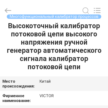
ELECTRONICS
CO.,LTD.
All
Rights
Reserved.
Многофункциональный калибратор процессов
Developed
by
Высокоточный калибратор
ДОМ
ECER
потоковой цепи высокого
ПРОДУКТЫ
напряжения ручной
генератор автоматического
О
сигнала калибратор
НАС
потоковой цепи
ПУТЕШЕСТВИЕ
Место
Китай
происхождения:
ФАБРИКИ
Фирменное
VICTOR
наименование:
ПРОВЕРКА