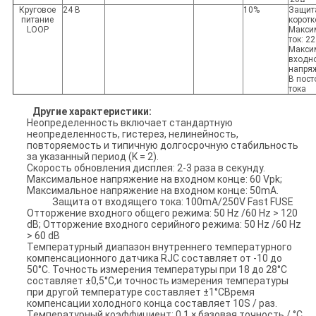
Круговое
24 В
10%
Защит
питание
коротк
LOOP
Макси
ток: 2
Макси
входн
напряж
В пост
тока
Другие характеристики:
Неопределенность включает стандартную
неопределенность, гистерез, нелинейность,
повторяемость и типичную долгосрочную стабильность
за указанный период (K = 2).
Скорость обновления дисплея: 2-3 раза в секунду.
Максимальное напряжение на входном конце: 60 Vpk;
Максимальное напряжение на входном конце: 50mA.
Защита от входящего тока: 100mA/250V Fast FUSE
Отторжение входного общего режима: 50 Hz /60 Hz > 120
dB; Отторжение входного серийного режима: 50 Hz /60 Hz
> 60 dB
Температурный диапазон внутреннего температурного
компенсационного датчика RJC составляет от -10 до
50°C. Точность измерения температуры при 18 до 28°C
составляет ±0,5°C,и точность измерения температуры
при другой температуре составляет ±1°CВремя
компенсации холодного конца составляет 10S / раз.
Температурный коэффициент: 0,1 × базовая точность / °C