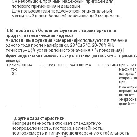
Он небольшой, прочный, надежный, пригоден для
полевого применения и дешевый.
Для пользователя предусмотрен опциональный
магнитный шланг большой всасывающей мощности.
II. Второй этап
Основная функция и характеристики
продукта (технический индекс)
Аналогичный
функция измерения
[Используется в течение
одного года после калибровки, 23 °C±5 °C, 20-70% RH,
точность=± (% установленного значения + % показания) ]
Функция
Диапазон
Диапазон выхода
Резолюция
Точность
Примеча
выхода
Прямой
30 мА
0.000mA~30.000mA
0.001mA
00,05%+4uA
При 20 мА
ток
максимал
DCI
нагрузка 
сопротивл
При
моделиро
передатчи
внешнее
энергосн
цепи 5 ~ 
Другие характеристики:
Неопределенность включает стандартную
неопределенность, гистерез, нелинейность,
повторяемость и типичную долгосрочную стабильность