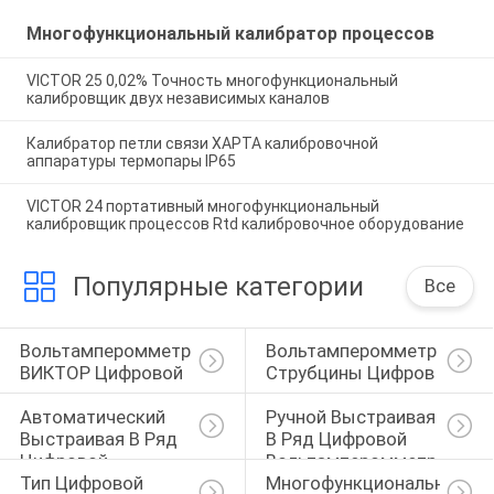
Многофункциональный калибратор процессов
VICTOR 25 0,02% Точность многофункциональный
калибровщик двух независимых каналов
Калибратор петли связи ХАРТА калибровочной
аппаратуры термопары IP65
VICTOR 24 портативный многофункциональный
калибровщик процессов Rtd калибровочное оборудование
Популярные категории
Все
Вольтамперомметр 
Вольтамперомметр 
ВИКТОР Цифровой
Струбцины Цифров
Автоматический 
Ручной Выстраивая 
Выстраивая В Ряд 
В Ряд Цифровой 
Цифровой 
Вольтамперомметр
Тип Цифровой 
Многофункциональный 
Вольтамперомметр