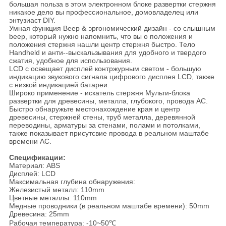
большая польза в этом электронном блоке развертки стержня
никакое дело вы профессиональное, домовладелец или
энтузиаст DIY.
Умная функция Beep & эргономический дизайн - со слышным
beep, который нужно напомнить, что вы о положения и
положения стержня нашли центр стержня быстро. Тело
Handheld и анти--выскальзывания для удобного и твердого
сжатия, удобное для использования.
LCD с освещает дисплей контржурным светом - большую
индикацию звукового сигнала цифрового дисплея LCD, также
с низкой индикацией батареи.
Широко применение - искатель стержня Мульти-блока
развертки для древесины, металла, глубокого, провода AC.
Быстро обнаружьте местонахождение края и центр
древесины, стержней стены, труб металла, деревянной
переводины, арматуры за стенами, полами и потолками,
также показывает присутсвие провода в реальном маштабе
времени AC.
Спецификации:
Материал: ABS
Дисплей: LCD
Максимальная глубина обнаружения:
Железистый металл: 110mm
Цветные металлы: 110mm
Медные проводники (в реальном маштабе времени): 50mm
Древесина: 25mm
Рабочая температура: -10~50℃