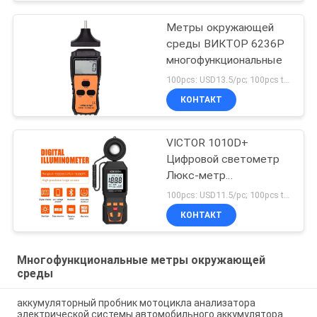
Метры окружающей
среды ВИКТОР 6236P
многофункциональные
100pcs: USD13.5/pc; 100pcs to 500pcs: USD12.8/pc; 500pcs to 1000pcs: USD12.2pc; Above 3000pcs: USD11.6/pc MOQ:100PCS
КОНТАКТ
VICTOR 1010D+
Цифровой светометр
Люкс-метр
0~200000люкс
100pcs: USD11.5/pc; 100pcs to 500pcs: USD10.5/pc; 500pcs to 1000pcs: USD10 MOQ:100PCS
дешевый световой
КОНТАКТ
осветительный люкс-
метр для светодиодов
Многофункциональные метры окружающей
среды
аккумуляторный пробник мотоцикла анализатора
электрической системы автомобильного аккумулятора