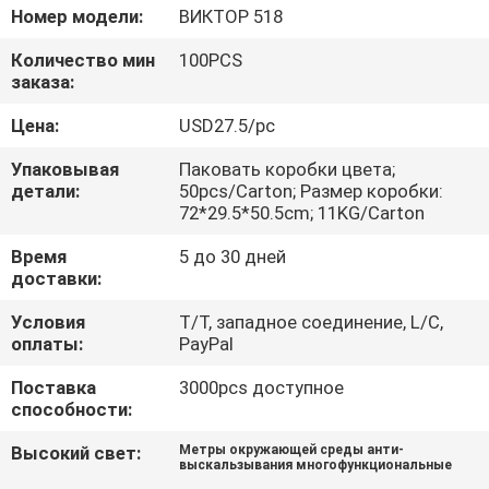
КАЧЕСТВА
Номер модели:
ВИКТОР 518
Количество мин
100PCS
СВЯЖИТЕСЬ
заказа:
МЫ
Цена:
USD27.5/pc
Упаковывая
Паковать коробки цвета;
НОВОСТИ
детали:
50pcs/Carton; Размер коробки:
72*29.5*50.5cm; 11KG/Carton
СЛУЧАИ
Время
5 до 30 дней
доставки:
Условия
T/T, западное соединение, L/C,
КАРТА
оплаты:
PayPal
САЙТА
Поставка
3000pcs доступное
способности:
PRIVACY
Высокий свет:
Метры окружающей среды анти-
выскальзывания многофункциональные
POLICY
,