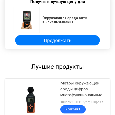
Получить лучшую цену для
Окружающая среда анти-
выскальзывания
многофункциональная
измеряет блок развертки стены
металлоискателя
Продолжать
Лучшие продукты
Метры окружающей
среды цифров
многофункциональные
100pcs: USD11.5/pc; 100pcs to 500pcs: USD11/pc; 500pcs to 1000pcs: USD10.5; Above 3000pcs: USD10/pc MOQ:100PCS
КОНТАКТ