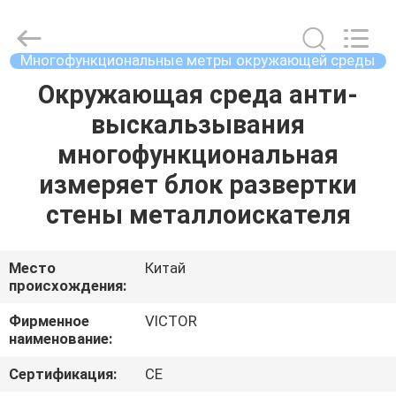
BEICHENG
ELECTRONICS
CO.,LTD.
All
Rights
Многофункциональные метры окружающей среды
Reserved.
Developed
by
Окружающая среда анти-
ДОМ
ECER
выскальзывания
ПРОДУКТЫ
многофункциональная
измеряет блок развертки
О
стены металлоискателя
НАС
Место
Китай
происхождения:
ПУТЕШЕСТВИЕ
ФАБРИКИ
Фирменное
VICTOR
наименование:
ПРОВЕРКА
Сертификация:
CE