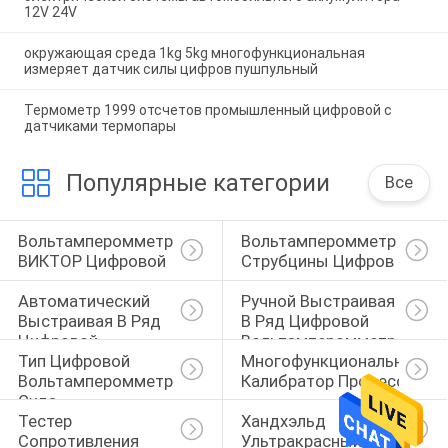
12V 24V
окружающая среда 1kg 5kg многофункциональная
измеряет датчик силы цифров пушпульный
Термометр 1999 отсчетов промышленный цифровой с
датчиками термопары
Популярные категории
Все
Вольтамперомметр 
Вольтамперомметр 
ВИКТОР Цифровой
Струбцины Цифров
Автоматический 
Ручной Выстраивая 
Выстраивая В Ряд 
В Ряд Цифровой 
Цифровой 
Вольтамперомметр
Тип Цифровой 
Многофункциональный 
Вольтамперомметр
Вольтамперомметр 
Калибратор Процессов
Суда
Тестер 
Хандхэльд 
Сопротивления 
Ультракрасный 